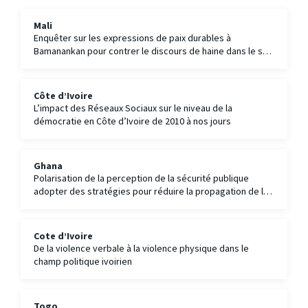
Mali
Enquêter sur les expressions de paix durables à
Bamanankan pour contrer le discours de haine dans le sud
du Mali : l’étude de cas du conflit dans la commune de
Koumantou
Côte d’Ivoire
L’impact des Réseaux Sociaux sur le niveau de la
démocratie en Côte d’Ivoire de 2010 à nos jours
Ghana
Polarisation de la perception de la sécurité publique
adopter des stratégies pour réduire la propagation de la
croyance en la désinformation et contrer la rhétorique
haineuse dans les campagnes politiques
Cote d’Ivoire
De la violence verbale à la violence physique dans le
champ politique ivoirien
Togo