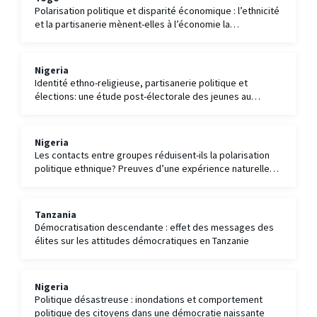
Polarisation politique et disparité économique : l’ethnicité
et la partisanerie mènent-elles à l’économie la
discrimination au Togo?
Nigeria
Identité ethno-religieuse, partisanerie politique et
élections: une étude post-électorale des jeunes au
Nigeria
Nigeria
Les contacts entre groupes réduisent-ils la polarisation
politique ethnique? Preuves d’une expérience naturelle
basée sur le National Youth Service Corps du Nigeria
Tanzania
Démocratisation descendante : effet des messages des
élites sur les attitudes démocratiques en Tanzanie
Nigeria
Politique désastreuse : inondations et comportement
politique des citoyens dans une démocratie naissante